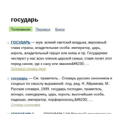
государь
Толкование
Перевод
Книги
ГОСУДАРЬ
— муж. всякий светский владыка, верховный
1
глава страны, владетельная особа: император, царь,
король, владетельный герцог или князь и пр. Государями
чествуют у нас всех членов царской семьи, ставя почет этот
перед саном, где к сану или званию&#8230; …
Толковый словарь Даля
государь
— См. правитель... Словарь русских синонимов и
2
сходных по смыслу выражений. под. ред. Н. Абрамова, М.:
Русские словари, 1999. государь господин, правитель,
монарх, самодержец, царь, король; высочайшая особа,
падишах, император, порфироносец,&#8230; …
Словарь синонимов