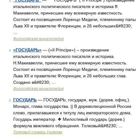
“ГОСУДАРЬ”
— “ГОСУДАРЬ” (“II Principe”) произведение
3
итальянского политического писателя и историка ff.
Макиавелли, принесшее ему всемирную известность.
Состоит из посвящения Лоренцо Медичи, племяннику папы
Льва XII и правителю Флоренции, и 26 небольших&#8230;
…
Философская энциклопедия
«ГОСУДАРЬ»
— («Il Principe») – произведение
4
итальянского политического писателя и историка
Н.Макиавелли, принесшее ему всемирную известность.
Состоит из посвящения Лоренцо Медичи, племяннику папы
Льва XII и правителю Флоренции, и 26 небольших глав.
Создано в&#8230; …
Философская энциклопедия
ГОСУДАРЬ
— ГОСУДАРЬ, государя, муж. (дорев. офиц.).
5
Монарх, глава государства. || В дореволюционной России
слово, прилагавшееся к титулу лиц императорского дома.
Государь император. ❖ Милостивый государь (дорев.)
формула вежливого обращения. Толковый&#8230; …
Толковый словарь Ушакова