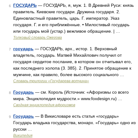
ГОСУДАРЬ
— ГОСУДАРЬ, я, муж. 1. В Древней Руси: князь
6
правитель. Киевские государи. Дружина государя. 2.
Единовластный правитель, царь. Г. император. Указ
государя. Г. и его приближённые. • Милостивый государь
или государь мой (устар.) вежливое обращение. | …
Толковый словарь Ожегова
государь
— ГОСУДАРЬ, арх., истор. 1. Верховный
7
владетель, государь. Матвей Михайлович получил от
государя сердитое послание, в котором он отчитывал его,
как последнего холопа (3. 385). 2. Принятое обращение к
мужчине, как правило, более высокого социального …
Словарь трилогии «Государева вотчина»
Государь
— см. Король (Источник: «Афоризмы со всего
8
мира. Энциклопедия мудрости.» www.foxdesign.ru) …
Сводная энциклопедия афоризмов
Государь
— В Викисловаре есть статья «государь»
9
Государь владыка государства, монарх. «Государь» одно из
русски …
Википедия