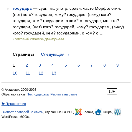
государь
— сущ., м., употр. сравн. часто Морфология:
10
(нет) кого? государя, кому? государю, (вижу) кого?
государя, кем? государем, о ком? о государе; мн. кто?
государи, (нет) кого? государей, кому? государям, (вижу)
кого? государей, кем? государями, о ком? о …
Толковый словарь Дмитриева
Страницы
Следующая
→
1
2
3
4
5
6
7
8
9
10
11
12
13
© Академик, 2000-2026
18+
Обратная связь:
Техподдержка
,
Реклама на сайте
👣 Путешествия
Экспорт словарей на сайты
, сделанные на PHP,
Joomla,
Drupal,
WordPress, MODx.